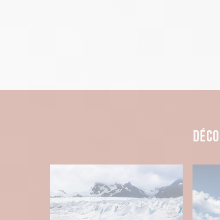
DÉCOUVRIR LIMA, PLUS GRANDE VI
Située sur la côte est, Lima est la ca
colorées en front de mer et ses activ
ville idéale pour goûter à la riches
monde selon le World’s 50 Best Resta
Y’a-t-il meilleur endroit que Lima p
REMONTER LE TEMPS AVEC LA CIT
DÉCO
Sortez vos baskets et votre appareil
des Incas. Parcourez les marches de
pour passer la Porte du Soleil et
déc
Véritable vestige de la civilisation i
d’architecture de l'empire Inca est u