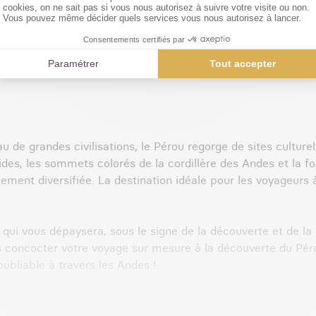
Extension en Bolivie à la
découverte du Salar d'Uyuni
u de grandes civilisations, le Pérou regorge de sites culture
ides, les sommets colorés de la cordillère des Andes et la f
ement diversifiée. La destination idéale pour les voyageurs 
qui vous dépaysera, sous le signe de la découverte et de la 
us concocter votre voyage sur mesure à la découverte du Péro
ubliable à travers les Andes !
URE : QUE FAIRE ?