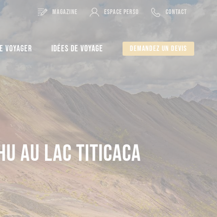
MAGAZINE
ESPACE PERSO
CONTACT
E VOYAGER
IDÉES DE VOYAGE
Demandez un devis
U AU LAC TITICACA