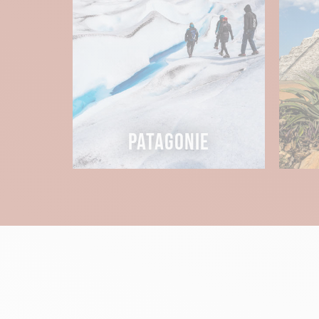
de la vue imprenable sur les sommet
ADMIRER LE LAC TITICACA ET S’
Vous cherchez autre chose que les ves
Titicaca. Plus haut lac navigable du 
entre les sommets de la Cordillère de
indispensable lors de votre voyage a
PATAGONIE
Il est possible de vous rendre en pir
pourrez vous laisser subjuguer par le
Vous pouvez aussi laisser parler vos 
sur 9 pays en Amérique du sud est p
voir les animaux en Amazonie
, à la 
plus de 14 000 espèces végétales.