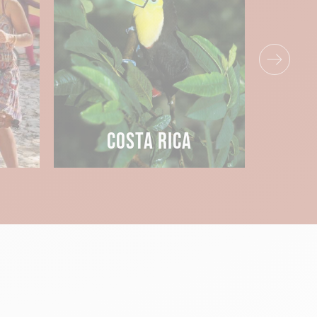
en pleine nature sur les bords du lac
ne et bolivienne. Il est bien caché
re ascension jusqu’à ce lieu
COSTA RICA
 locaux. Une fois au cœur du lac, vous
t frais.
 Cette forêt tropicale qui s’étend
de reptiles et d'amphibiens.
Partez
 aras rouges qui se cachent parmi