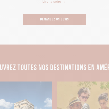
Lire la suite
LLE DU PAYS
Demandez un devis
pitale et la plus grande ville du pays. Entre son centre histo
ités outdoor originales, Lima est un site phare pour votre vo
se de la gastronomie péruvienne. On y trouve notamment le Ce
urants (en 2023), et de plus en plus d’établissements d’exc
our savourer les poissons et fruits de mer fraîchement pêché
É INCA DU MACHU PICCHU
UVREZ TOUTES NOS DESTINATIONS EN AMÉ
 photo, et quittez la vie citadine pour vous lancer dans une 
 ce chef-d'œuvre d’architecture et montez à 2430 mètres d’a
ouvrir le Machu Picchu
.
nca, la Vallée Sacrée a été construite au 15ème siècle. Site 
ne des Sept nouvelles merveilles du monde. En savourant l’ai