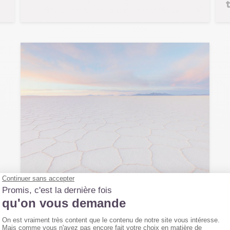
PÉROU
9 jours, à partir de
990 €