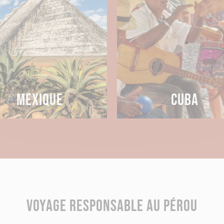
s montagneux de la Cordillère.
AVENTURER EN AMAZONIE
tiges de l’histoire de l'empire inca ? Misez sur un périple 
monde, le lac Titicaca est partagé entre la frontière péruvien
s Andes, mais son eau froide saura vous rafraîchir après vot
u Pérou.
MEXIQUE
CUBA
ogue sur l’une de ses quelque 41 îles, les Uros, guidé par des
 fil de son étendue d’eau bleue seulement troublé par le ven
envies de nature en pénétrant dans la très célèbre Amazonie.
euplée de plus de 4700 espèces de mammifères, d'oiseaux, 
recherche des dauphins roses, des singes hurleurs et autres
VOYAGE RESPONSABLE AU PÉROU