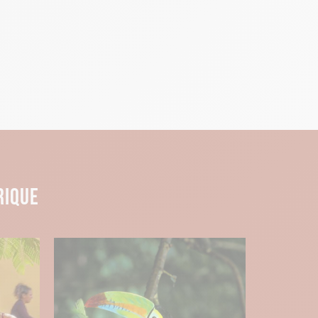
rique et culturel, ses maisons
yage au Pérou. Mais c’est surtout la
ntral, classé meilleur restaurant du
eption.
s dans l’Océan Pacifique ?
RIQUE
ascension au cœur de la Vallée sacrée
ltitude, au plus haut des Andes,
incontournable du Pérou, ce bijou
r frais des hauteurs, vous profiterez