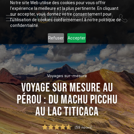
Notre site Web utilise des cookies pour vous offrir
l’expérience la meilleure et la plus pertinente. En cliquant
ALTAÏ
An
sur accepter, vous donnez votre consentement pour
Intrepid
TRAVEL
l’utilisation de cookies conformément à notre politique de
Company
confidentialité.
Refuser
Accepter
Voyages sur-mesure
VOYAGE SUR MESURE AU
PÉROU : DU MACHU PICCHU
AU LAC TITICACA
(59 notes)