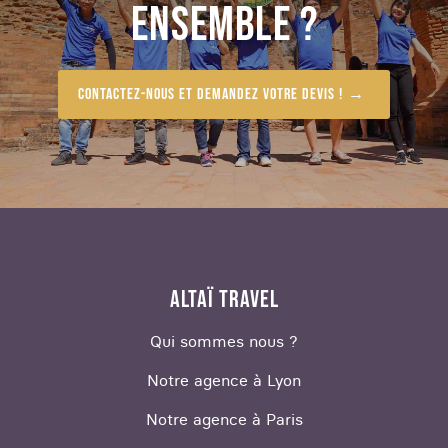
ENSEMBLE ?
heures sans escale, vous avez envie de profiter
au maximum de votre destination. Nos travel
experts vous ont donc préparé des circuits que
vous pouvez garder tels qu’ils ont été imaginés,
Contactez-nous et demandez votre devis !
ou personnaliser au gré de vos envies.
Pour un voyage de moins de 10 jours, vous avez
tout à fait le temps de bien profiter de Lima, des
sommets de la Cordillère des Andes et du Machu
Picchu. Vous pouvez même vous aventurer
jusqu’en Bolivie, aux abords du Lac Titicaca.
ALTAÏ TRAVEL
Pour les séjours plus longs, vous avez la
possibilité de vous lancer dans un trek en
Qui sommes nous ?
Cordillère Blanche , à la découverte de la chaîne
de montagnes tropicale la plus haute au monde.
Notre agence à Lyon
Si vous partez en voyage au Pérou avec toute la
Notre agence à Paris
famille, vous pouvez également vous aventurer