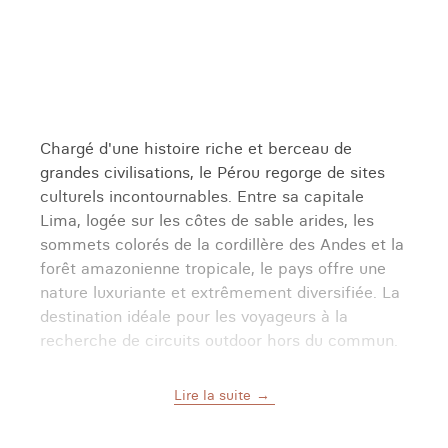
Chargé d'une histoire riche et berceau de
grandes civilisations, le Pérou regorge de sites
culturels incontournables. Entre sa capitale
Lima, logée sur les côtes de sable arides, les
sommets colorés de la cordillère des Andes et la
forêt amazonienne tropicale, le pays offre une
nature luxuriante et extrêmement diversifiée. La
destination idéale pour les voyageurs à la
recherche de circuits outdoor hors du commun.
Vous avez envie de trouver le voyage qui vous
Lire la suite
dépaysera, sous le signe de la découverte et de
la diversité culturelle ? Découvrez tous nos