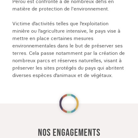
Pérou est confronté à de nombreux défis en
d’altitude, au plus haut des Andes, pour passer la
matière de protection de l'environnement.
Porte du Soleil et
découvrir le Machu Picchu
.
Victime d’activités telles que l’exploitation
Véritable vestige de la civilisation inca, la Vallée
minière ou l’agriculture intensive, le pays vise à
Sacrée a été construite au 15ème siècle. Site
mettre en place certaines mesures
incontournable du Pérou, ce bijou d’architecture
environnementales dans le but de préserver ses
de l'empire Inca est une des Sept nouvelles
terres. Cela passe notamment par la création de
merveilles du monde. En savourant l’air frais des
nombreux parcs et réserves naturelles, visant à
hauteurs, vous profiterez de la vue imprenable
préserver les sites protégés du pays qui abritent
sur les sommets montagneux de la Cordillère.
diverses espèces d’animaux et de végétaux.
ADMIRER LE LAC TITICACA ET S’AVENTURER
EN AMAZONIE
Vous cherchez autre chose que les vestiges de
l’histoire de l'empire inca ? Misez sur un périple
en pleine nature sur les bords du lac
NOS ENGAGEMENTS
Titicaca. Plus haut lac navigable du monde, le