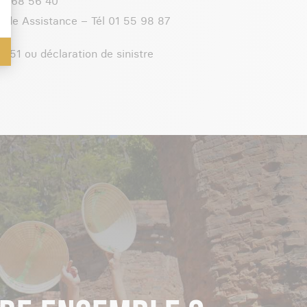
 81 68 56 40
aide Assistance – Tél 01 55 98 87
51 ou déclaration de sinistre