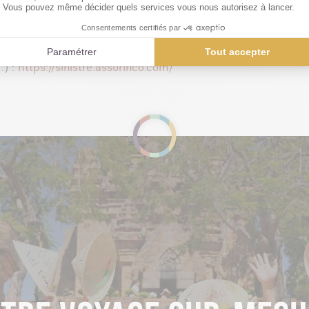
x contrats d’assurance, n’hésite pas à nous contacter au 04
 de sinistre assistance (plateau médical ouvert H24) : Mutu
122 bis quai de Tounis – 31000 TOULOUSE / Tél 05 34 45 31 
…) :
https://sinistre.assurinco.com/